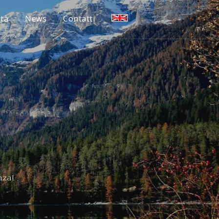
ità
News
Contatti
nza!