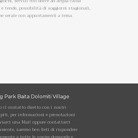
giochi, servizi con docce ad acqua calda
e tende, possibilità di soggiorni stagionali,
che serale con appuntamenti a tema.
 Park Baita Dolomiti Village
o il contatto diretto con i nostri
spiti, per informazioni e prenotazioni
viarci una Mail oppure contattarci
amente, saremo ben lieti di rispondere
temente a tutte le vostre domande e