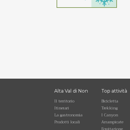
Alta Val di Non
Top attività
Il territorio
Bicicletta
Itinerari
Trekking
La gastronomia
I Canyon
Prodotti locali
Arrampicate
Equitazione