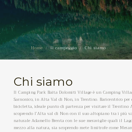
Home
Il campeggio
Chi siamo
Chi siamo
Il Camping Park Baita Dolomiti Village è un Camping Villagg
Sarnonico, in Alta Val di Non, in Trentino. Baricentrico per 
bicicletta, ideale punto di partenza per visitare il Trentino
scoprendo l’Alta val di Non con il suo altopiano tra i più va
naturale Adamello Brenta con le sue meraviglie quali il Lag
mezzo alla natura, sia scoprendo mete limitrofe come Meran