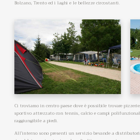
Bolzano, Trento ed i laghi e le bellezze circostanti.
Ci troviamo in centro paese dove è possibile trovare pizzerie
sportivo attrezzato con tennis, calcio e campi polifunzional
raggiungibile a piedi.
All’interno sono presenti un servizio bevande a distributor