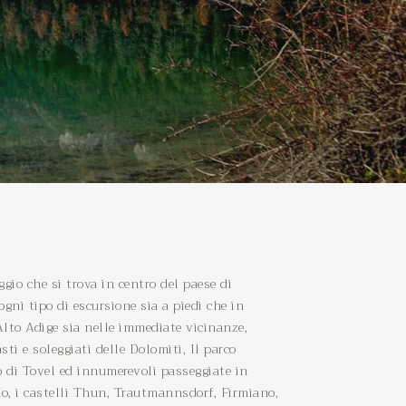
io che si trova in centro del paese di
ogni tipo di escursione sia a piedi che in
 Alto Adige sia nelle immediate vicinanze,
sti e soleggiati delle Dolomiti, Il parco
o di Tovel ed innumerevoli passeggiate in
o, i castelli Thun, Trautmannsdorf, Firmiano,