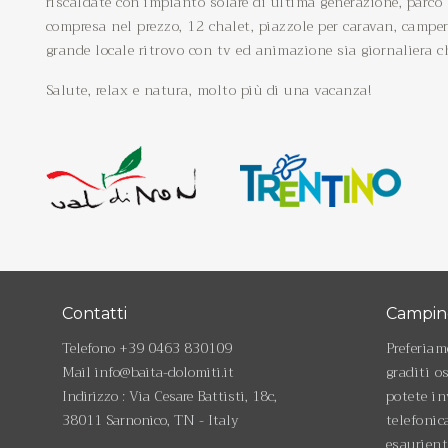
riscaldate con impianto solare di ultima generazione, parco 
compresa nel prezzo, 12 chalet, piazzole per caravan, camper 
grande locale ritrovo con tv ed animazione sia giornaliera 
Salute, relax e natura, molto più di una vacanza!
Contatti
Camping
Telefono
+39 0463 830109
Preferiam
Mail
info@baita-dolomiti.it
graditi o
Indirizzo : Via Cesare Battisti, 18c,
potete in
38011 Sarnonico, TN - Italy
telefonic
esaurien