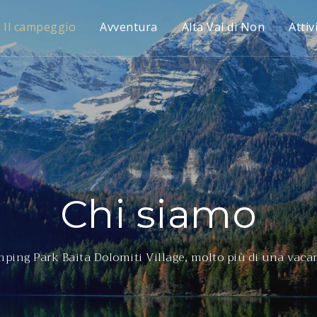
Il campeggio
Avventura
Alta Val di Non
Attiv
Chi siamo
ping Park Baita Dolomiti Village, molto più di una vaca